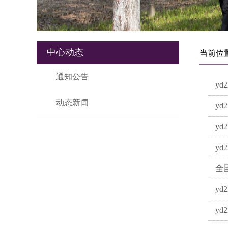
中心动态
当前位
通知公告
y
动态新闻
y
y
全
y
y