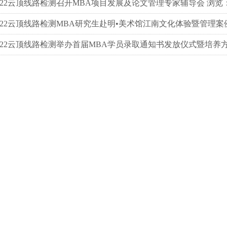
d222云顶线路检测召开MBA项目发展及论文管理专家辅导会
浏览
d222云顶线路检测MBA研究生赴明•美术馆江南文化体验暨管理
d222云顶线路检测举办首届MBA学员录取通知书发放仪式暨培养