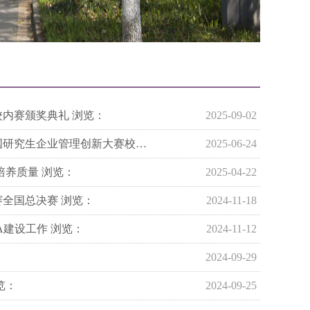
赛校内赛颁奖典礼
浏览：
2025-09-02
yd222云顶线路检测举办2025级MBA学员录取通知书发放仪式暨中国研究生企业管理创新大赛校内...
浏览：
2025-06-24
才培养质量
浏览：
2025-04-22
赛全国总决赛
浏览：
2024-11-18
A建设工作
浏览：
2024-11-12
2024-09-29
览：
2024-09-25