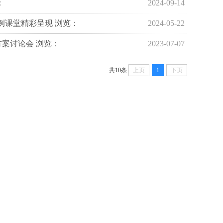
：
2024-09-14
案例课堂精彩呈现
浏览：
2024-05-22
方案讨论会
浏览：
2023-07-07
共10条
上页
1
下页