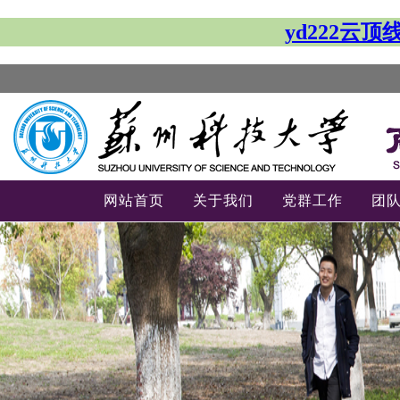
yd222云
网站首页
关于我们
党群工作
团
-->