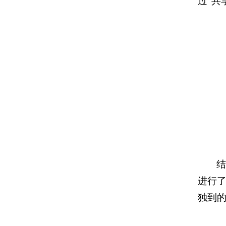
过“共
结
进行
独到