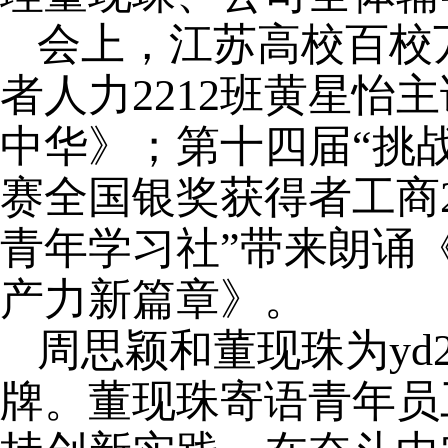
会上，江苏高校百校
者人力2212班黄星怡
中华》；第十四届“挑战
赛全国银奖获得者工商2
青年学习社”带来朗诵
产力新篇章》。
周思颖和董现珠为yd
牌。董现珠寄语青年员