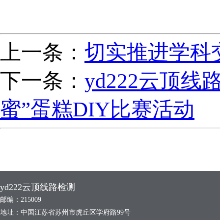
上一条：
切实推进学科
下一条：
yd222云顶
蜜”蛋糕DIY比赛活动
yd222云顶线路检测
邮编：215009
地址：中国江苏省苏州市虎丘区学府路99号