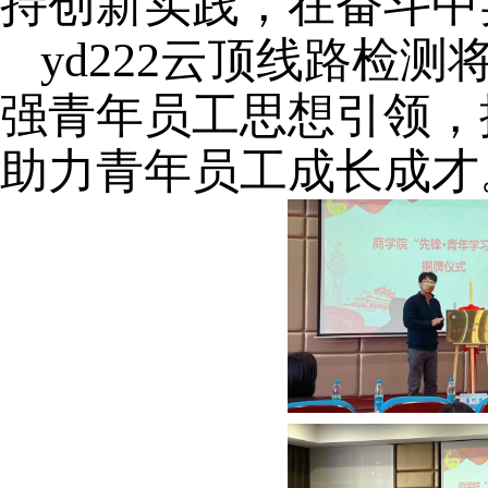
持创新实践，在奋斗中
yd222云顶线路检
强青年员工思想引领，
助力青年员工成长成才