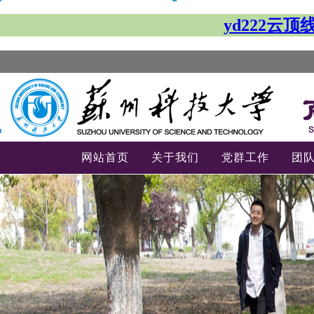
yd222云
网站首页
关于我们
党群工作
团
-->