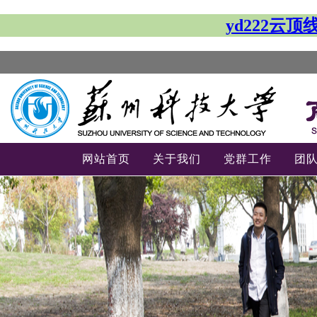
yd222云
网站首页
关于我们
党群工作
团
-->