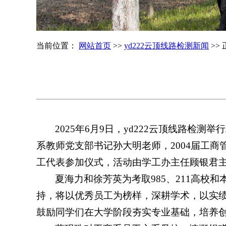
当前位置：
网站首页
>>
yd222云顶线路检测新闻
>>
2025年6月9日，yd222云顶线路
系教师党支部书记孙大明老师，2004届工
工代表参加仪式，活动由学工办主任顾银君
夏海力和徐芳英为考取985、211高
持，将以优秀员工为榜样，深耕学术，以实
鼓励同学们在大学阶段夯实专业基础，培养