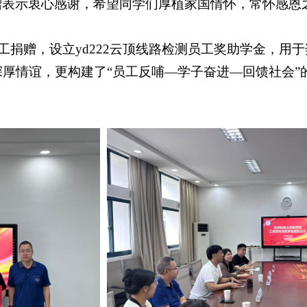
赠表示衷心感谢，希望同学们厚植家国情怀，常怀感恩
员工捐赠，设立yd222云顶线路检测员工奖助学金，
厚情谊，更构建了“员工反哺—学子奋进—回馈社会”