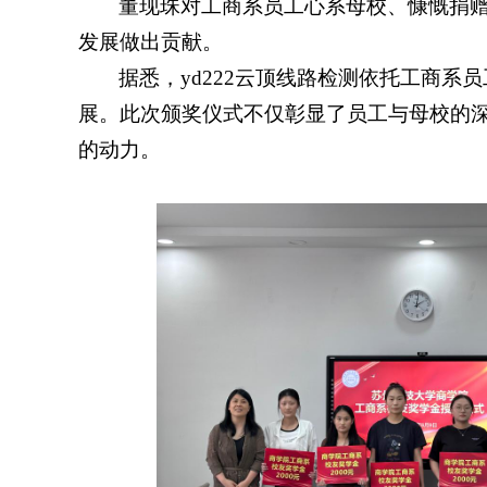
董现珠对工商系员工心系母校、慷慨捐
发展做出贡献。
据悉，yd222云顶线路检测依托工商系
展。此次颁奖仪式不仅彰显了员工与母校的深
的动力。