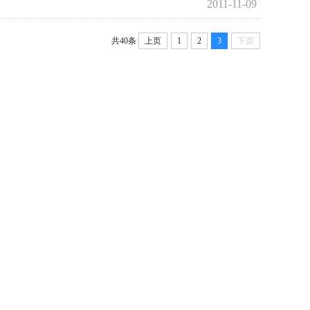
2011-11-09
共40条
上页
1
2
3
下页