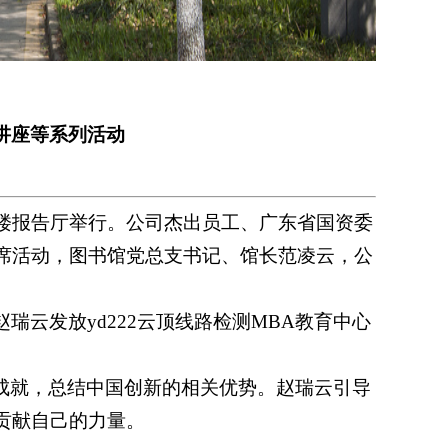
题讲座等系列活动
行政楼报告厅举行。公司杰出员工、广东省国资委
席活动，图书馆党总支书记、馆长范凌云，公
云发放yd222云顶线路检测MBA教育中心
的成就，总结中国创新的相关优势。赵瑞云引导
贡献自己的力量。