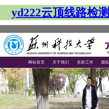
yd222云顶线路检
网站首页
关于我们
党群工作
团
-->