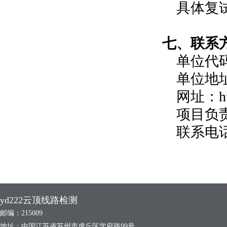
具体
复
七
、联系
单位代
单位地
网址：
h
项目
负
联系电
yd222云顶线路检测
邮编：215009
地址：中国江苏省苏州市虎丘区学府路99号