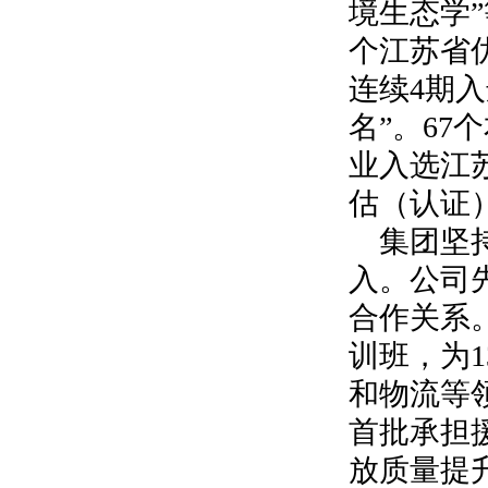
境生态学”
个江苏省
连续
4
期入
名”。
67
个
业入选江
估（认证
集团坚
入。公司
合作关系
训班，为
1
和物流等
首批承担
放质量提