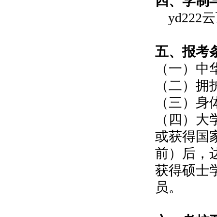
四
、学制
yd22
五
、报考
（一）
中
（二）
拥
（三）
身
（四）
大
或获得国
前）后，
获得硕士
员。