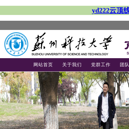
yd222云
网站首页
关于我们
党群工作
团
-->