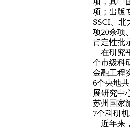
项，其中
项；出版
SSCI
、北
项
20
余项
肯定性批
在研究
个市级科
金融工程
6
个央地共
展研究中
苏州国家
7
个科研机
近年来