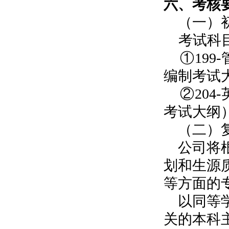
六
、考核
（一）
考试科
①
199
-
编制考试
②
20
4
-
考试大纲
（二）
公司将
划和生源
等方面的
以同等
关的本科