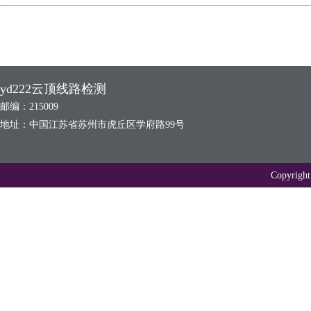
yd222云顶线路检测
邮编：215009
地址：中国江苏省苏州市虎丘区学府路99号
Copyr