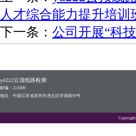
人才综合能力提升培训
下一条：
公司开展“科
yd222云顶线路检测
邮编：215009
地址：中国江苏省苏州市虎丘区学府路99号
Copyr