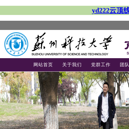
yd222云
网站首页
关于我们
党群工作
团
-->