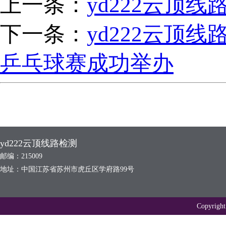
上一条：
yd222云顶
下一条：
yd222云顶
乒乓球赛成功举办
yd222云顶线路检测
邮编：215009
地址：中国江苏省苏州市虎丘区学府路99号
Copyr