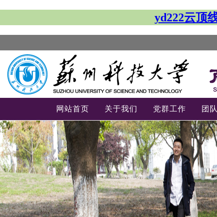
yd222云
网站首页
关于我们
党群工作
团
-->