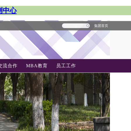
测中心
集团首页
交流合作
MBA教育
员工工作