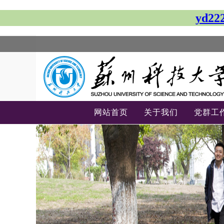
yd
网站首页
关于我们
党群工
-->