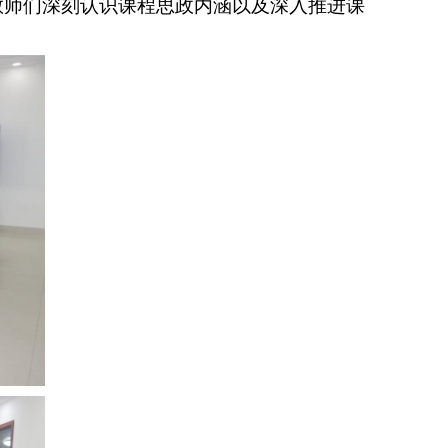
教师们深刻认识课程思政内涵以及深入推进课