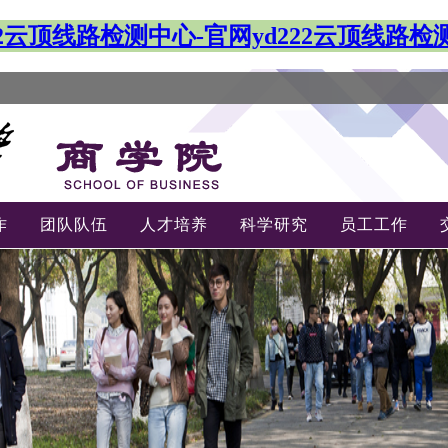
222云顶线路检测中心-官网yd222云顶线路检
作
团队队伍
人才培养
科学研究
员工工作