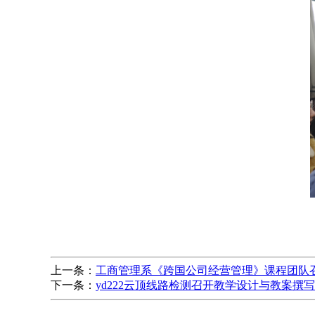
上一条：
工商管理系《跨国公司经营管理》课程团队
下一条：
yd222云顶线路检测召开教学设计与教案撰