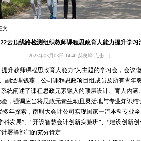
 正文
d222云顶线路检测组织教师课程思政育人能力提升学习
2023年03月03日 14:40 郝良峰 点击：[
]
开以“提升教师课程思政育人能力”为主题的学习会，会
段姝、副经理钱燕，公司课程思政项目组成员及所有青年
，系统阐述了课程思政元素融入的顶层设计、育人内涵
经验，强调应当将思政元素生动且灵活地与专业知识结
。经多年探索，南财大会计公司实现国家一流本科专业
学科发展”、“开设智慧会计创新实验班”、“建设创新
审计署等部门的充分肯定。