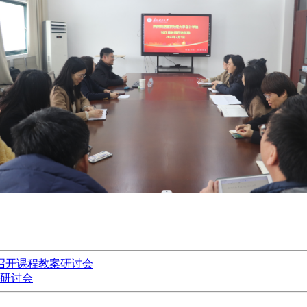
召开课程教案研讨会
写研讨会