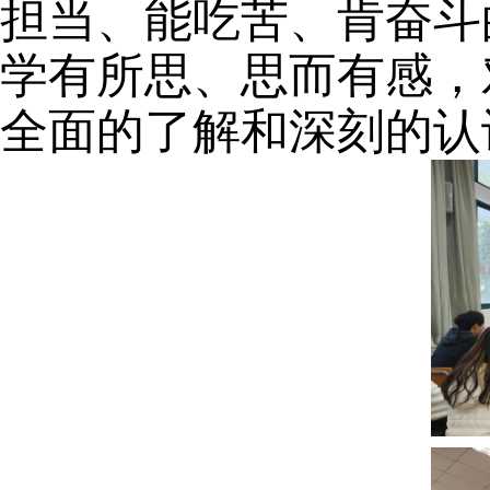
担当、能吃苦、肯奋斗
学有所思、思而有感，
全面的了解和深刻的认