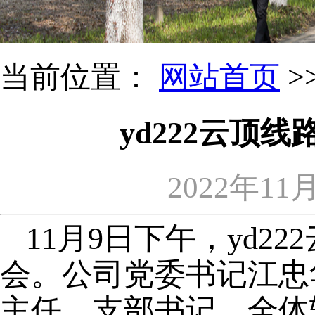
当前位置：
网站首页
>
yd222云顶
2022年11
11月9日下午，yd
会。公司党委书记江忠
主任、支部书记、全体