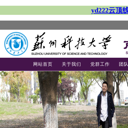
yd222云
网站首页
关于我们
党群工作
团
-->