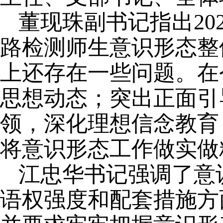
董现珠副书记指出20
路检测师生意识形态整
上还存在一些问题。在
思想动态；突出正面引
领，深化理想信念教育
将意识形态工作做实做
江忠华书记强调了意
语权强度和配套措施方