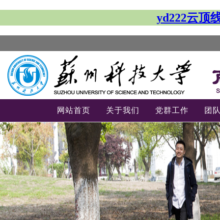
yd222云
网站首页
关于我们
党群工作
团
-->