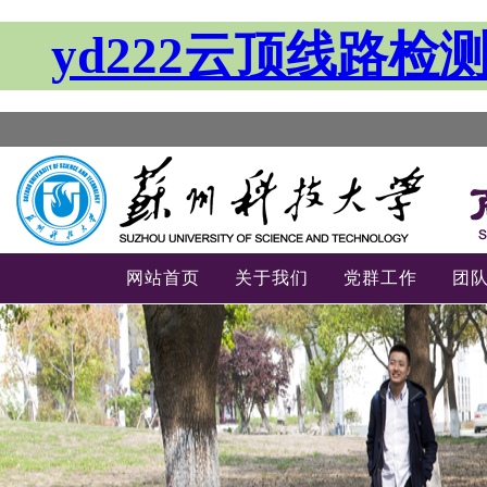
yd222云顶线路检
网站首页
关于我们
党群工作
团
-->