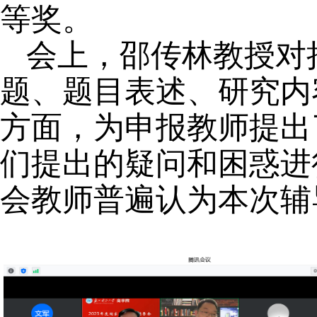
等奖。
会上，邵传林教授对
题、题目表述、研究内
方面，为申报教师提出
们提出的疑问和困惑进
会教师普遍认为本次辅