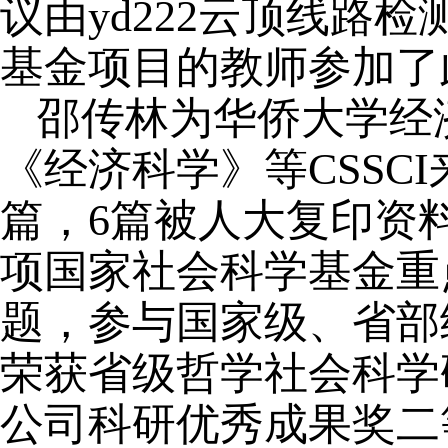
议由yd222云顶线路
基金项目的教师参加了
邵传林为华侨大学经
《经济科学》等CSSC
篇，6篇被人大复印资
项国家社会科学基金重
题，参与国家级、省部
荣获省级哲学社会科学
公司科研优秀成果奖二