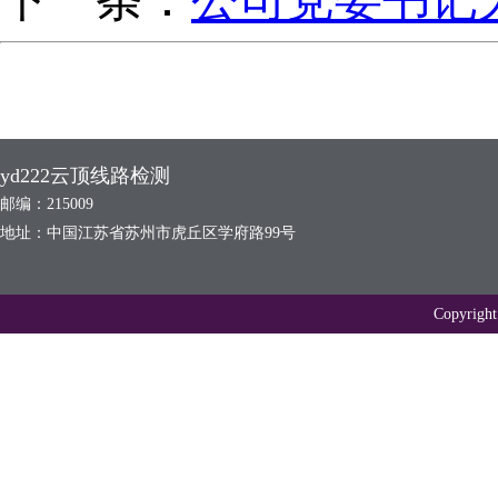
yd222云顶线路检测
邮编：215009
地址：中国江苏省苏州市虎丘区学府路99号
Copyr