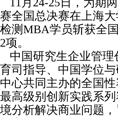
11月24-25日，为
赛全国总决赛在上海大学
检测MBA学员斩获全
2项。
中国研究生企业管理
育司指导、中国学位与
中心共同主办的全国性
最高级别创新实践系列
境分析解决商业问题，