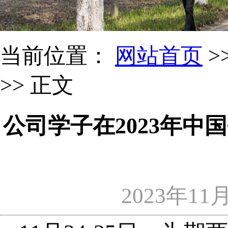
当前位置：
网站首页
>
>> 正文
公司学子在2023年
2023年11