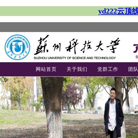
yd222云
网站首页
关于我们
党群工作
团
-->