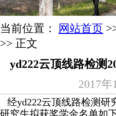
当前位置：
网站首页
>
>> 正文
yd222云顶线路检
2017年
经yd222云顶线路检测
研究生拟获奖学金名单如