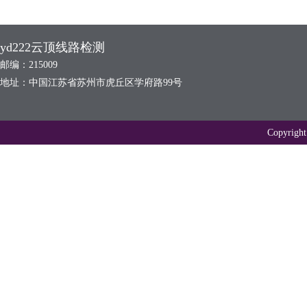
yd222云顶线路检测
邮编：215009
地址：中国江苏省苏州市虎丘区学府路99号
Copyr