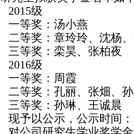
2015级
一等奖：汤小燕
二等奖：章玲玲、沈杨、
三等奖：栾昊、张柏夜
2016级
一等奖：周霞
二等奖：孔丽、张畑、孙
三等奖：孙琳、王诚晨
现予以公示，公示时间：201
对公司研究生学业奖学金