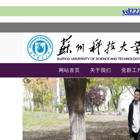
yd
网站首页
关于我们
党群工
-->