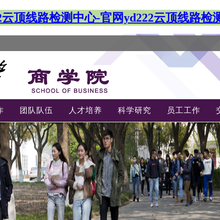
222云顶线路检测中心-官网yd222云顶线路检
作
团队队伍
人才培养
科学研究
员工工作