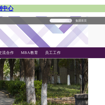
测中心
集团首页
交流合作
MBA教育
员工工作