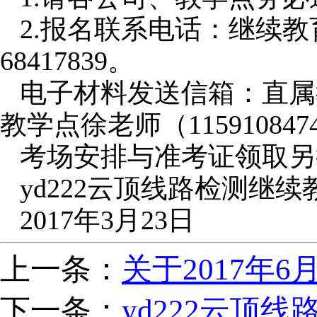
2.报名联系电话：继续教育公
68417839。
电子材料发送信箱：直属教学
教学点徐老师（1159108474
考场安排与准考证领取另
yd222云顶线路检测继
2017年3月23日
上一条：
关于2017年
下一条：
yd222云顶