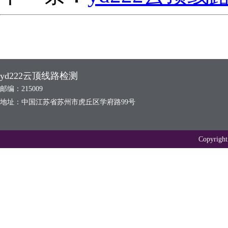
yd222云顶线路检测
邮编：215009
地址：中国江苏省苏州市虎丘区学府路99号
Copyr