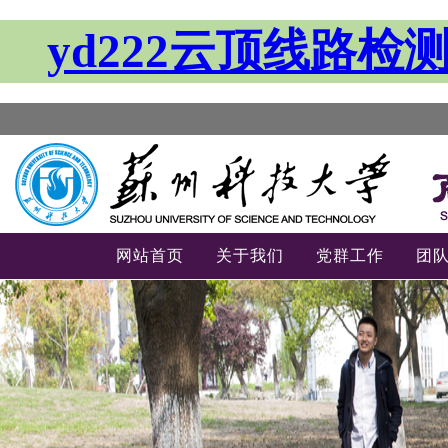
yd222云顶线路检
网站首页
关于我们
党群工作
团
-->