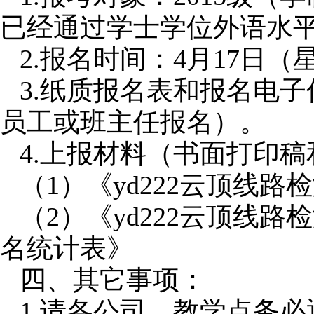
已经通过学士学位外语水
2.报名时间：4月17日（星
3.纸质报名表和报名电
员工或班主任报名）。
4.上报材料（书面打印
（1）《yd222云顶线
（2）《yd222云顶线
名统计表》
四、其它事项：
1.请各公司、教学点务