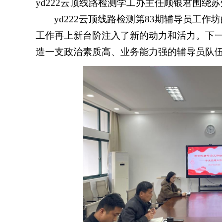
yd222云顶线路检测学工办主任顾银君围
yd222云顶线路检测第83期辅导员
工作再上新台阶注入了新的动力和活力。下一
造一支政治素质高、业务能力强的辅导员队