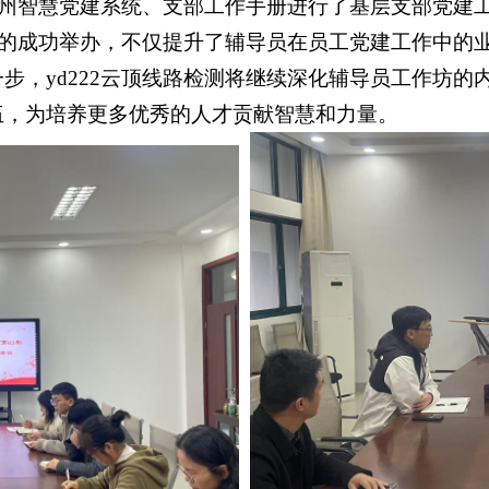
绕苏州智慧党建系统、支部工作手册进行了基层支部党建
工作坊的成功举办，不仅提升了辅导员在员工党建工作中
步，yd222云顶线路检测将继续深化辅导员工作坊的
伍，为培养更多优秀的人才贡献智慧和力量。