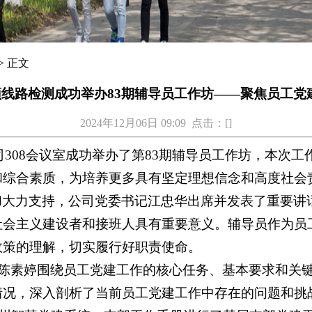
> 正文
云顶线路检测成功举办83期辅导员工作坊——聚焦员工
2024年12月06日 09:09 点击：[
]
在公司308会议室成功举办了第83期辅导员工作坊，本次
和综合素质，为培养更多具有坚定理想信念和高度社会
和大力支持，公司党委书记江忠华出席并发表了重要讲
社会主义建设者和接班人具有重要意义。辅导员作为员
政策的理解，切实履行好职责使命。
织员陈素婷围绕员工党建工作的核心任务、基本要求和关
情况，深入剖析了当前员工党建工作中存在的问题和挑