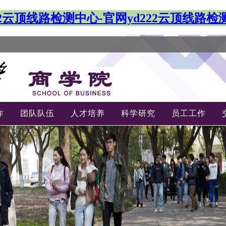
222云顶线路检测中心-官网yd222云顶线路检
作
团队队伍
人才培养
科学研究
员工工作