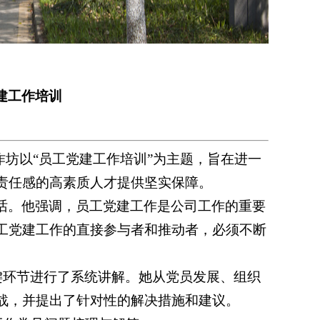
党建工作培训
工作坊以“员工党建工作培训”为主题，旨在进一
责任感的高素质人才提供坚实保障。
话。他强调，员工党建工作是公司工作的重要
工党建工作的直接参与者和推动者，必须不断
键环节进行了系统讲解。她从党员发展、组织
战，并提出了针对性的解决措施和建议。