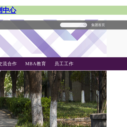
测中心
集团首页
交流合作
MBA教育
员工工作