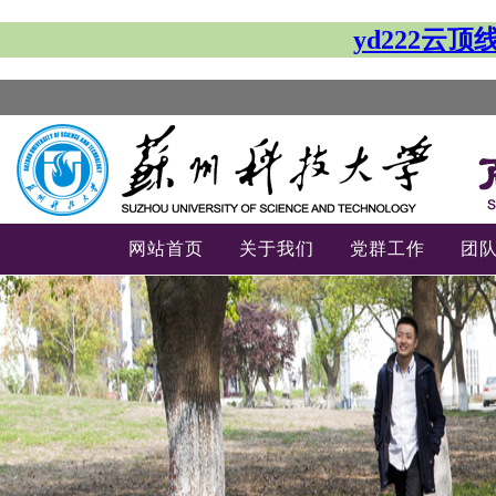
yd222云
网站首页
关于我们
党群工作
团
-->