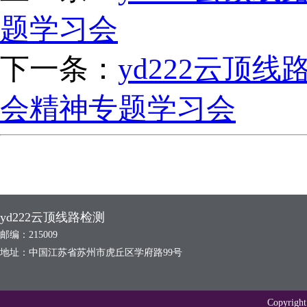
题学习会
下一条：
yd222云顶
会精神专题学习会
yd222云顶线路检测
邮编：215009
地址：中国江苏省苏州市虎丘区学府路99号
Copyr