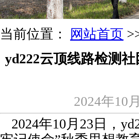
当前位置：
网站首页
>
yd222云顶线路检测
2024年10
2024年10月23日