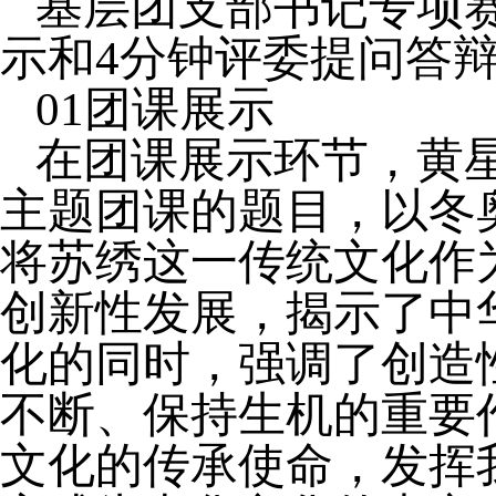
基层团支部书记专项
示和
4
分钟评委提问答
01
团课展示
在团课展示环节，黄星
主题团课的题目，以冬
将苏绣这一传统文化作
创新性发展，揭示了中
化的同时，强调了创造
不断、保持生机的重要
文化的传承使命，发挥