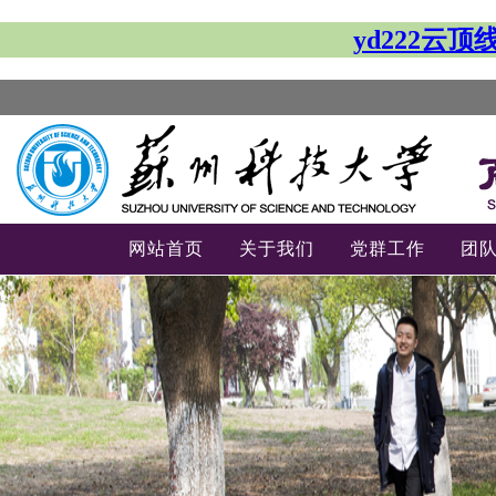
yd222云
网站首页
关于我们
党群工作
团
-->