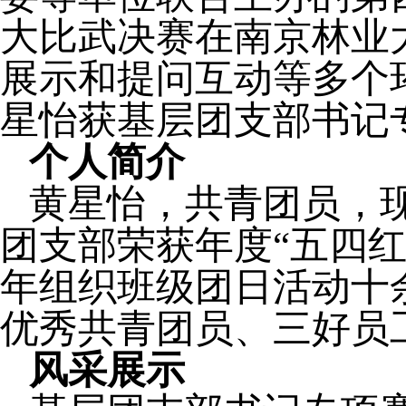
大比武决赛在南京林业
展示和提问互动等多个
星怡获基层团支部书记
个人简介
黄星怡，共青团员，
团支部荣获年度“五四
年组织班级团日活动十
优秀共青团员、三好员
风采展示