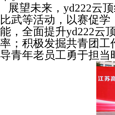
展望未来，yd222
比武等活动，以赛促学
能，全面提升yd222
率；积极发掘共青团工
导青年老员工勇于担当