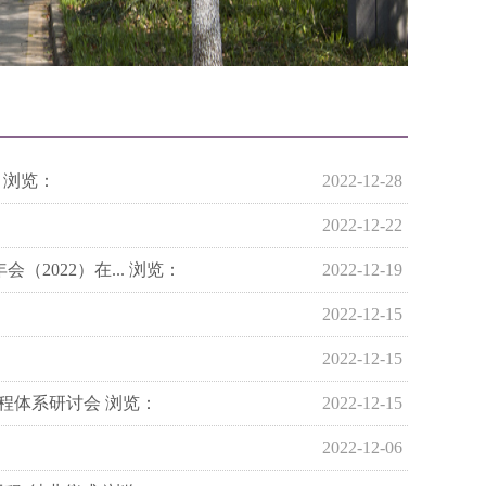
会
浏览：
2022-12-28
2022-12-22
2022）在...
浏览：
2022-12-19
2022-12-15
2022-12-15
课程体系研讨会
浏览：
2022-12-15
2022-12-06